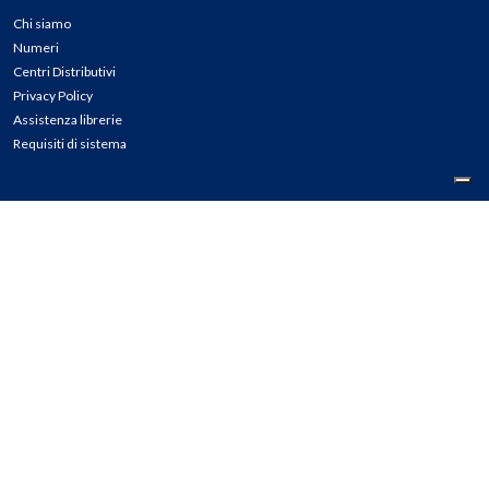
Chi siamo
Numeri
Centri Distributivi
Privacy Policy
Assistenza librerie
Requisiti di sistema
CONTATTI
Tel: 02.45774.1 r.a.
Fax: 02.84406036
E-mail: info@meli.it
Ass. Librerie: 800.804.900
Pec: messaggerielibrispa@legalmail.it
Segnalazioni Whistleblowing
Seguici su: