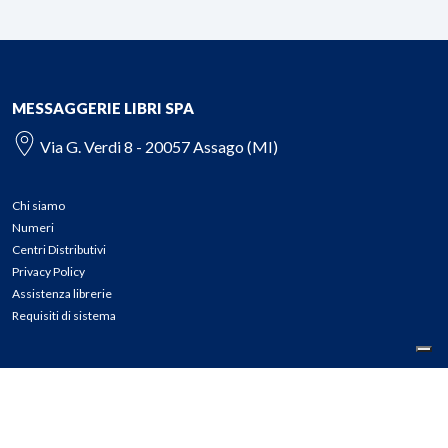
MESSAGGERIE LIBRI SPA
Via G. Verdi 8 - 20057 Assago (MI)
Chi siamo
Numeri
Centri Distributivi
Privacy Policy
Assistenza librerie
Requisiti di sistema
CONTATTI
Tel: 02.45774.1 r.a.
Fax: 02.84406036