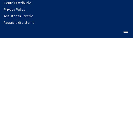
Centri Distributivi
Privacy Policy
Assistenza librerie
Requisiti di sistema
CONTATTI
Tel: 02.45774.1 r.a.
Fax: 02.84406036
E-mail: info@meli.it
Ass. Librerie: 800.804.900
Pec: messaggerielibrispa@legalmail.it
Segnalazioni Whistleblowing
Seguici su: