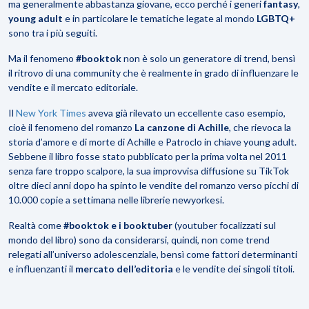
ma generalmente abbastanza giovane, ecco perché i generi
fantasy
,
young adult
e in particolare le tematiche legate al mondo
LGBTQ+
sono tra i più seguiti.
Ma il fenomeno
#booktok
non è solo un generatore di trend, bensì
il ritrovo di una community che è realmente in grado di influenzare le
vendite e il mercato editoriale.
Il
New York Times
aveva già rilevato un eccellente caso esempio,
cioè il fenomeno del romanzo
La canzone di Achille
, che rievoca la
storia d’amore e di morte di Achille e Patroclo in chiave young adult.
Sebbene il libro fosse stato pubblicato per la prima volta nel 2011
senza fare troppo scalpore, la sua improvvisa diffusione su TikTok
oltre dieci anni dopo ha spinto le vendite del romanzo verso picchi di
10.000 copie a settimana nelle librerie newyorkesi.
Realtà come
#booktok e i booktuber
(youtuber focalizzati sul
mondo del libro) sono da considerarsi, quindi, non come trend
relegati all’universo adolescenziale, bensì come fattori determinanti
e influenzanti il
mercato dell’editoria
e le vendite dei singoli titoli.