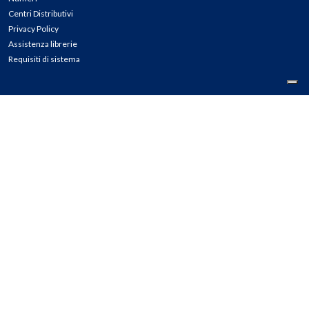
Centri Distributivi
Privacy Policy
Assistenza librerie
Requisiti di sistema
CONTATTI
Tel: 02.45774.1 r.a.
Fax: 02.84406036
E-mail: info@meli.it
Ass. Librerie: 800.804.900
Pec: messaggerielibrispa@legalmail.it
Segnalazioni Whistleblowing
Seguici su: