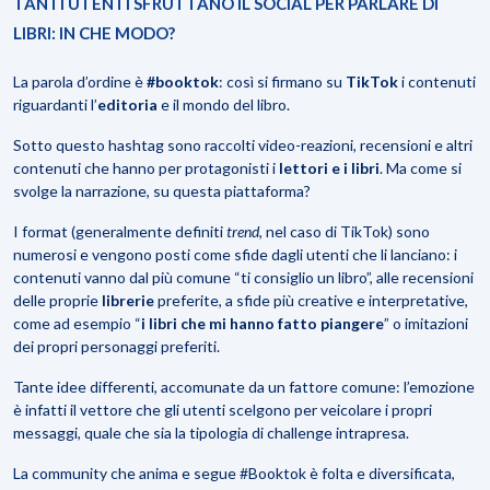
TANTI UTENTI SFRUTTANO IL SOCIAL PER PARLARE DI
LIBRI: IN CHE MODO?
La parola d’ordine è
#booktok
: così si firmano su
TikTok
i contenuti
riguardanti l’
editoria
e il mondo del libro.
Sotto questo hashtag sono raccolti video-reazioni, recensioni e altri
contenuti che hanno per protagonisti i
lettori e i libri
. Ma come si
svolge la narrazione, su questa piattaforma?
I format (generalmente definiti
trend
, nel caso di TikTok) sono
numerosi e vengono posti come sfide dagli utenti che li lanciano: i
contenuti vanno dal più comune “ti consiglio un libro”, alle recensioni
delle proprie
librerie
preferite, a sfide più creative e interpretative,
come ad esempio “
i libri che mi hanno fatto piangere
” o imitazioni
dei propri personaggi preferiti.
Tante idee differenti, accomunate da un fattore comune: l’emozione
è infatti il vettore che gli utenti scelgono per veicolare i propri
messaggi, quale che sia la tipologia di challenge intrapresa.
La community che anima e segue #Booktok è folta e diversificata,