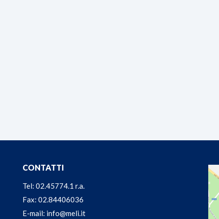
CONTATTI
Tel: 02.45774.1 r.a.
Fax: 02.84406036
E-mail: info@meli.it