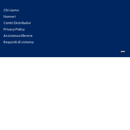
Chi siamo
Numeri
Centri Distributivi
Privacy Policy
Assistenza librerie
Requisiti di sistema
CONTATTI
Tel: 02.45774.1 r.a.
Fax: 02.84406036
E-mail: info@meli.it
Ass. Librerie: 800.804.900
Pec: messaggerielibrispa@legalmail.it
Segnalazioni Whistleblowing
Seguici su: