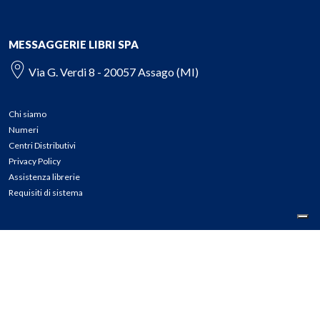
MESSAGGERIE LIBRI SPA
Via G. Verdi 8 - 20057 Assago (MI)
Chi siamo
Numeri
Centri Distributivi
Privacy Policy
Assistenza librerie
Requisiti di sistema
CONTATTI
Tel: 02.45774.1 r.a.
Fax: 02.84406036
E-mail: info@meli.it