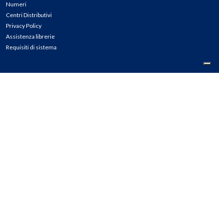
Numeri
Centri Distributivi
Privacy Policy
Assistenza librerie
Requisiti di sistema
CONTATTI
Tel: 02.45774.1 r.a.
Fax: 02.84406036
E-mail: info@meli.it
Ass. Librerie: 800.804.900
Pec: messaggerielibrispa@legalmail.it
Segnalazioni Whistleblowing
Seguici su: