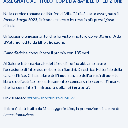
ASSEGNATO AL TITOLO "COME D'ARIA" (ELLIOT EDIZIONI)
Nella cornice romana del Ninfeo di Villa Giulia è stato assegnato
il
Premio Strega 2023
, il riconoscimento letterario più prestigioso
d'Italia.
Un'edizione emozionante, che ha visto vincitore
Come d'aria
di Ada
d'Adamo
, edito da
Elliot Edizioni
.
Come d'aria
ha conquistato il premio con 185 voti.
Al Salone Internazionale del Libro di Torino abbiamo avuto
l'occasione di intervistare Loretta Santini, Direttrice Editoriale della
casa editrice. Ci ha parlato dell'importanza e dell'unicità di questo
libro e dell'autrice, prematuramente scomparsa lo scorso 31 marzo,
che ha compiuto "
il miracolo della letteratura
".
Link al video:
https://shorturl.at/cuMPW
Il libro è distribuito da Messaggerie Libri, la promozione è a cura di
Emme Promozione
.