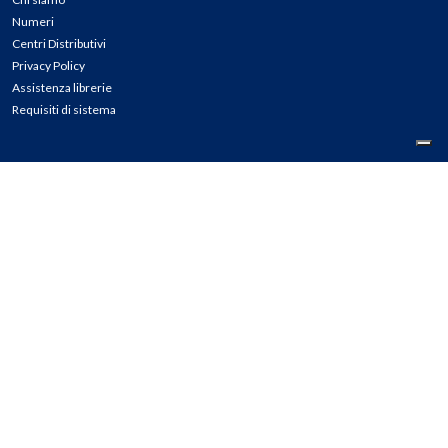
Numeri
Centri Distributivi
Privacy Policy
Assistenza librerie
Requisiti di sistema
CONTATTI
Tel: 02.45774.1 r.a.
Fax: 02.84406036
E-mail: info@meli.it
Ass. Librerie: 800.804.900
Pec: messaggerielibrispa@legalmail.it
Segnalazioni Whistleblowing
Seguici su: