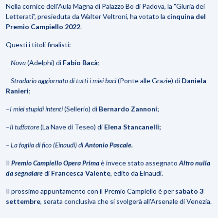
Nella cornice dell'Aula Magna di Palazzo Bo di Padova, la "Giuria dei
Letterati", presieduta da Walter Veltroni, ha votato la
cinquina del
Premio Campiello 2022
.
Questi i titoli finalisti:
– Nova
(Adelphi) di
Fabio Bacà
;
– Stradario aggiornato di tutti i miei baci
(Ponte alle Grazie) di
Daniela
Ranieri
;
–
I miei stupidi intenti
(Sellerio) di
Bernardo Zannoni
;
–
Il tuffatore
(La Nave di Teseo) di
Elena Stancanelli;
– La foglia di fico (Einaudi) di
Antonio Pascale.
Il
Premio Campiello Opera Prima
è invece stato assegnato
Altro nulla
da segnalare
di
Francesca Valente
, edito da Einaudi.
Il prossimo appuntamento con il Premio Campiello è per
sabato 3
settembre
, serata conclusiva che si svolgerà all'Arsenale di Venezia.