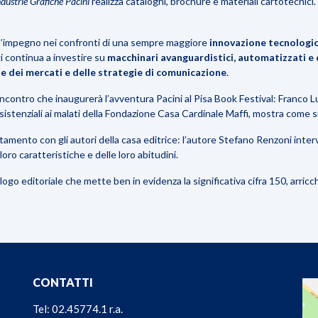
dustrie Grafiche Pacini
realizza cataloghi, brochure e materiali cartotecnic
er l’impegno nei confronti di una sempre maggiore
innovazione tecnologi
i continua a investire su
macchinari avanguardistici, automatizzati e d
ne dei mercati e delle strategie di comunicazione
.
 incontro che inaugurerà
l’avventura Pacini al Pisa Book Festival
: Franco L
ssistenziali ai malati della Fondazione Casa Cardinale Maffi, mostra come
ntamento con gli autori della casa editrice: l’autore Stefano Renzoni inter
e loro caratteristiche e delle loro abitudini.
logo editoriale che mette
ben in evidenza la significativa cifra 150, arric
CONTATTI
Tel: 02.45774.1 r.a.