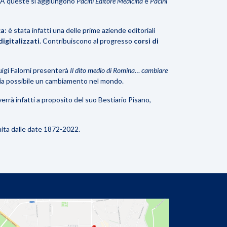
i. A queste si aggiungono
Pacini Editore Medicina
e
Pacini
ca
: è stata infatti una delle prime aziende editoriali
igitalizzati
. Contribuiscono al progresso
corsi di
uigi Falorni presenterà
Il dito medio di Romina… cambiare
 sia possibile un cambiamento nel mondo.
verrà infatti a proposito del suo
Bestiario Pisano
,
chita dalle date 1872-2022.