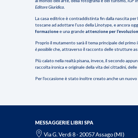
al mondo dell’arte, della fotografia e del turismo,
IGP In
Editore Giuridica
.
La casa editrice è contraddistinta fin dalla nascita p
toscane ad adottare l’uso della Linotype, e ancora ogg
formazione
e una grande
attenzione per l’evoluzio
Proprio il mutamento sarà il tema principale del primo
è possibile
che, attraverso il racconto delle strutture a
Più calato nella realtà pisana, invece, il secondo appu
raccolta ironica e originale della vita dei cittadini, dell
Per l'occasione è stato inoltre creato
anche un
nuovo 
MESSAGGERIE LIBRI SPA
Via G. Verdi 8 - 20057 Assago (MI)