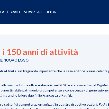
I AL LIBRAIO
SERVIZI ALL'EDITORE
 i 150 anni di attività
E IL NUOVO LOGO
di attività
: un traguardo importante che la casa editrice pisana celebra p
 della sua tradizione ultracentenaria, nel 2020 è stata inserita nel
Registro
oro inestimabile patrimonio di competenze e conoscenze» di generazione in 
, ma anche le loro due figlie Francesca e Patrizia.
tro settori di competenza organizzati in quattro rispettive sezioni:
Pacini 