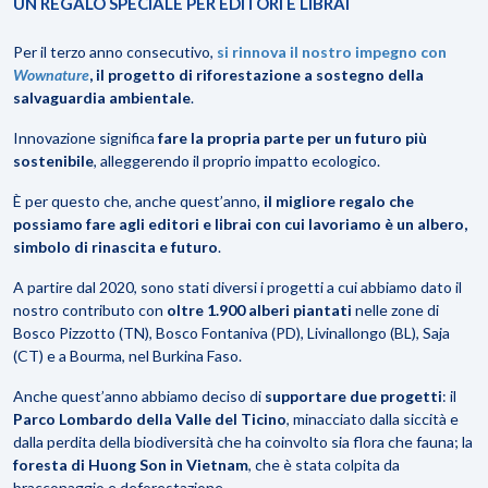
UN REGALO SPECIALE PER EDITORI E LIBRAI
Per il
terzo anno consecutivo
,
si rinnova il nostro imp
egno con
Wownature
, il progetto di riforestazione a sostegno della
salvaguardia ambientale
.
Innovazione significa
fare la propria parte per un futuro più
sostenibile
, alleggerendo il proprio impatto ecologico.
È per questo che, anche quest’anno,
il migliore regalo che
possiamo fare agli editori e librai con cui lavoriamo è un albero,
simbolo di rinascita e futuro
.
A partire dal 2020, sono stati diversi i progetti a cui abbiamo dato il
nostro contributo con
oltre 1.900 alberi piantati
nelle zone di
Bosco Pizzotto
(TN),
Bosco Fontaniva
(PD),
Livinallongo
(BL),
Saja
(CT) e a
Bourma
, nel Burkina Faso.
Anche quest’anno abbiamo deciso di
supportare due progetti
:
il
Parco Lombardo della Valle del Ticino
, minacciato dalla siccità e
dalla perdita della biodiversità che ha coinvolto sia flora che fauna; la
foresta di
Huong Son
in Vietnam
, che è stata colpita da
bracconaggio e deforestazione.