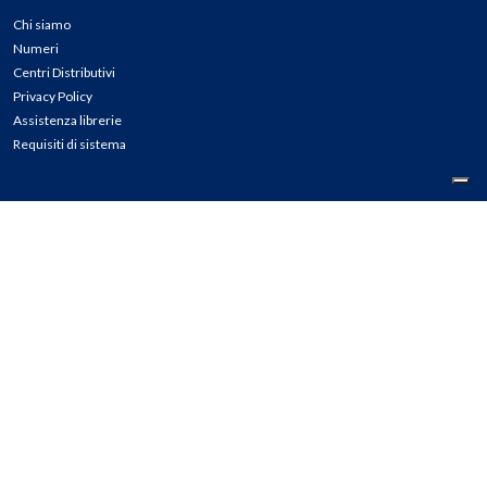
Chi siamo
Numeri
Centri Distributivi
Privacy Policy
Assistenza librerie
Requisiti di sistema
CONTATTI
Tel: 02.45774.1 r.a.
Fax: 02.84406036
E-mail: info@meli.it
Ass. Librerie: 800.804.900
Pec: messaggerielibrispa@legalmail.it
Segnalazioni Whistleblowing
Seguici su: