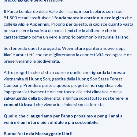
Il
Parco Lombardo della Valle del Ticino
, in particolare, con i suoi
91.800 ettari costituisce il
fondamentale corridoio ecologico
che
collega Alpi e Appennini. Proprio per questo, si capisce quanto vasta
possa essere la varietà di ecosistemi che lo abitano e che lo
caratterizzano come un vero e proprio patrimonio naturale italiano.
Sostenendo questo progetto, Wownature pianterà nuove siepi,
filari e arbusteti, che ne miglioreranno la connettività ecologica e ne
preserveranno la biodiversità.
Altro progetto che ci sta a cuore è quello che riguarda la foresta
vietnamita di
Huong Son
, gestita dalla Huong Son State Forest
Company. Prendere parte a questo progetto non significa solo
impegnarsi attivamente nel contrasto alla crisi climatica e nella
salvaguardia della biodiversità: significa soprattutto
sostenere le
comunità locali
che vivono in simbiosi con la foresta.
Quello che ci auguriamo per l’anno prossimo e per gli anni a
venire è un futuro più solidale e più sostenibile.
Buone feste da Messaggerie Libri!