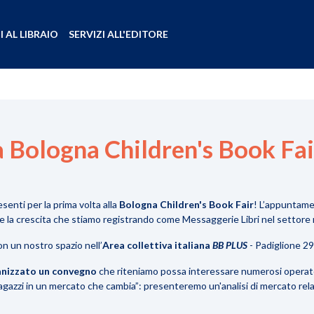
I AL LIBRAIO
SERVIZI ALL'EDITORE
a Bologna Children's Book Fai
enti per la prima volta alla
Bologna Children's Book Fair
! L’appuntame
e la crescita che stiamo registrando come Messaggerie Libri nel settore r
n un nostro spazio nell’
Area collettiva italiana
BB PLUS
- Padiglione 29,
anizzato un convegno
che riteniamo possa interessare numerosi operato
ragazzi in un mercato che cambia”: presenteremo un'analisi di mercato rel