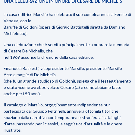
UNA CELEBRAZIONE IN ONORE DI CESARE DE MICHELIS
La casa editrice Marsilio ha celebrato il suo compleanno alla Fenice di
Venezia, con le
Baruffe di Goldoni (opera di Giorgio Battistelli diretta da Damiano
Michieletto).
Una celebrazione che è servita principalmente a onorare la memoria
di Cesare De Michelis, che
nel 1969 assunse la direzione della casa editrice.
Emanuela Bassetti, vicepresidente Marsilio, presidente Marsilio
Arte e moglie di De Michelis
(che fu un grande studioso di Goldoni), spiega che il festeggiamento
è stato «come avrebbe voluto Cesare (...) e come abbiamo fatto
anche per i 50 anni».
Il catalogo di Marsilio, orgogliosamente indipendente pur
partecipata dal Gruppo Feltrinelli, annovera ottomila titoli che
spaziano dalla narrativa contemporanea e straniera ai cataloghi
d’arte, passando per i classici, la saggistica d’attualità e le opere
illustrate.