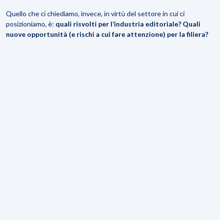
Quello che ci chiediamo, invece, in virtù del settore in cui ci
posizioniamo, è:
quali risvolti per l’industria editoriale? Quali
nuove opportunità (e rischi a cui fare attenzione) per la filiera?