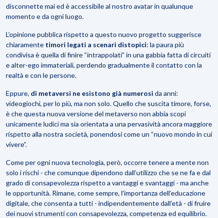
disconnette mai ed è accessibile al nostro avatar in qualunque
momento e da ogni luogo.
L’opinione pubblica rispetto a questo nuovo progetto suggerisce
chiaramente
timori legati a scenari distopici
: la paura più
condivisa è quella di finire “intrappolati” in una gabbia fatta di circuiti
e alter-ego immateriali, perdendo gradualmente il contatto con la
realtà e con le persone.
Eppure,
di metaversi ne esistono già numerosi
da anni:
videogiochi, per lo più, ma non solo. Quello che suscita timore, forse,
è che questa nuova versione del metaverso non abbia scopi
unicamente ludici ma sia orientata a una pervasività ancora maggiore
rispetto alla nostra società, ponendosi come un “nuovo mondo in cui
vivere”.
Come per ogni nuova tecnologia, però, occorre tenere a mente non
solo i rischi - che comunque dipendono dall’utilizzo che se ne fa e dal
grado di consapevolezza rispetto a vantaggi e svantaggi - ma anche
le opportunità. Rimane, come sempre, l’importanza dell’educazione
digitale, che consenta a tutti - indipendentemente dall’età - di fruire
dei nuovi strumenti con consapevolezza, competenza ed equilibrio.