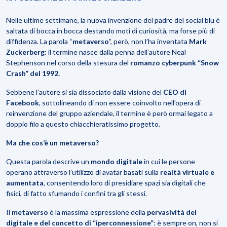
Nelle ultime settimane, la nuova invenzione del padre del social blu è
saltata di bocca in bocca destando moti di curiosità, ma forse più di
diffidenza. La parola “
metaverso
”, però, non l’ha inventata
Mark
Zuckerberg
: il termine nasce dalla penna dell’autore Neal
Stephenson nel corso della stesura del
romanzo cyberpunk “Snow
Crash” del 1992.
Sebbene l’autore si sia dissociato dalla visione del
CEO di
Facebook
, sottolineando di non essere coinvolto nell’opera di
reinvenzione del gruppo aziendale, il termine è però ormai legato a
doppio filo a questo chiacchieratissimo progetto.
Ma che cos’è un metaverso?
Questa parola descrive un
mondo digitale
in cui le persone
operano attraverso l’utilizzo di avatar basati sulla
realtà virtuale e
aumentata
, consentendo loro di presidiare spazi sia digitali che
fisici, di fatto sfumando i confini tra gli stessi.
Il
metaverso
è la massima espressione della
pervasività del
digitale e del concetto di “iperconnessione”
: è sempre on, non si