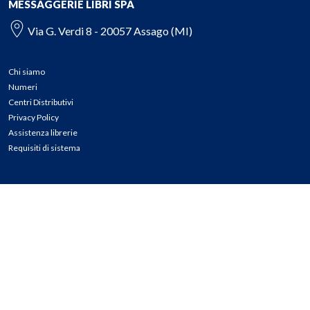
MESSAGGERIE LIBRI SPA
Via G. Verdi 8 - 20057 Assago (MI)
Chi siamo
Numeri
Centri Distributivi
Privacy Policy
Assistenza librerie
Requisiti di sistema
CONTATTI
Tel: 02.45774.1 r.a.
Fax: 02.84406036
E-mail: info@meli.it
Ass. Librerie: 800.804.900
Pec: messaggerielibrispa@legalmail.it