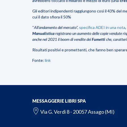
avrebbero toccato il miliardo e mezzo di euro (una
cre
Gli editori indipendenti raggiungono così il 43% del me
cui il dato sfiora il 50%
“
All’andamento del mercato
”,
specifica ADEI in una nota
,
Manualistica
registrano un aumento delle copie vendute ris
anche nel 2021 il boom di vendite dei
Fumetti
che, caratter
Risultati positivi e promettenti, che fanno ben spera
Fonte:
link
MESSAGGERIE LIBRI SPA
Via G. Verdi 8 - 20057 Assago (MI)