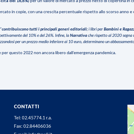
scita del 16,6%
) per un valore di mercato a prezzo netto di copertina in c
rcato in copie, con una crescita percentuale rispetto allo scorso anno e c
 “
contribuiscono tutti i principali generi editoriali
; i libri per
Bambini e Ragaz
pettivamente del 10% e del 26%. Infine, la
Narrativa
che rispetto al 2020 segna 
izzandosi per un prezzo medio inferiore ai 10 euro, determinano un abbassament
re per questo 2022 non ancora libero dall’emergenza pandemica.
CONTATTI
Tel: 02.45774.1 r.a.
Fax: 02.84406036