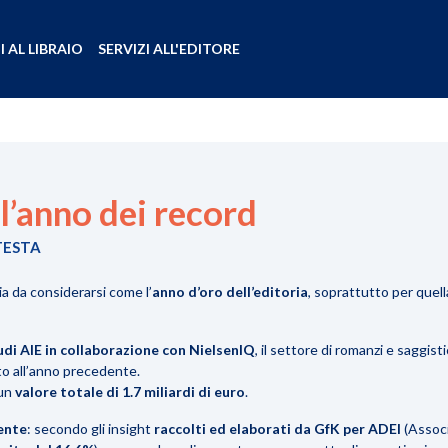
I AL LIBRAIO
SERVIZI ALL'EDITORE
 l’anno dei record
TESTA
a da considerarsi come l’
anno d’oro dell’editoria
, soprattutto per quella
tudi AIE in collaborazione con NielsenIQ
, il settore di romanzi e saggist
to all’anno precedente.
 un
valore totale di 1.7 miliardi di euro
.
ente
: secondo gli insight
raccolti ed elaborati da GfK per ADEI
(Associ