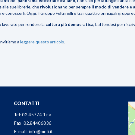
tanti del panorama editoriale italiano
, non solo per la lungimiranza con
e alle sue
librerie
, che
rivoluzionano per sempre il modo di vendere e a
li e conoscerli.
Oggi, il Gruppo Feltrinelli è tra i quattro principali gruppi edit
a lavorato per rendere la
cultura più democratica
, battendosi per riscr
 invitiamo a
leggere questo articolo
.
CONTATTI
Tel: 02.45774.1 r.a.
Fax: 02.84406036
E-mail: info@meli.it