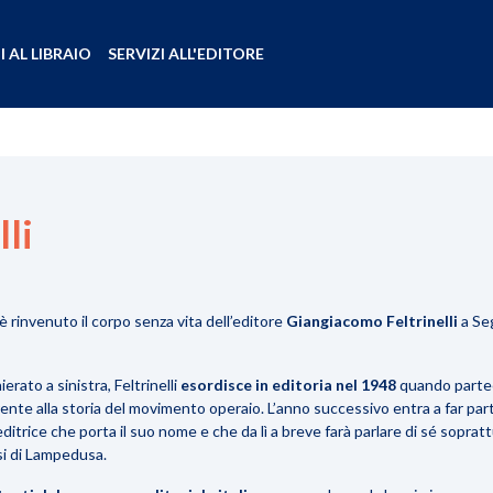
I AL LIBRAIO
SERVIZI ALL'EDITORE
li
 è rinvenuto il corpo senza vita dell’editore
Giangiacomo Feltrinelli
a Seg
rato a sinistra, Feltrinelli
esordisce in editoria nel 1948
quando parteci
rente alla storia del movimento operaio. L’anno successivo entra a far par
ditrice che porta il suo nome e che da lì a breve farà parlare di sé sopratt
si di Lampedusa.