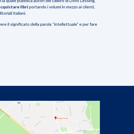
 la quale pubblica autori del calibro di Doris Lessing,
cquistare libri
portando i volumi in mezzo ai clienti,
oriali italiani.
ivere
il significato della parola “intellettuale”
e per fare