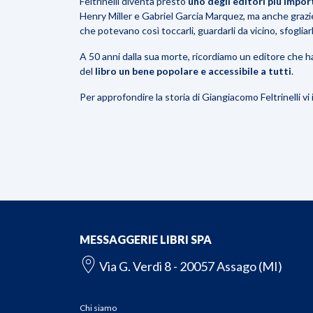
Feltrinelli diventa presto
uno degli editori più impor
Henry Miller e Gabriel Garcia Marquez, ma anche grazi
che potevano così toccarli, guardarli da vicino, sfogliar
A 50 anni dalla sua morte, ricordiamo un editore che h
del
libro un bene popolare e
accessibile
a tutti
.
Per approfondire la storia di Giangiacomo Feltrinelli vi
MESSAGGERIE LIBRI SPA
Via G. Verdi 8 - 20057 Assago (MI)
Chi siamo