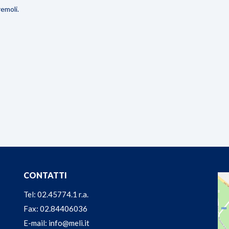
remoli.
CONTATTI
Tel: 02.45774.1 r.a.
Fax: 02.84406036
E-mail: info@meli.it