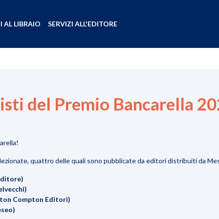
I AL LIBRAIO
SERVIZI ALL'EDITORE
alisti del Premio Bancarella 2
arella!
ezionate, quattro delle quali sono pubblicate da editori distribuiti da Mes
Editore)
elvecchi)
wton Compton Editori)
eseo)