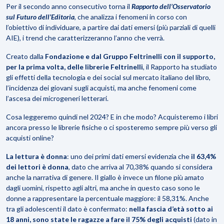
Per il secondo anno consecutivo torna il
Rapporto dell’Osservatorio
sul Futuro dell’Editoria
, che analizza i fenomeni in corso con
l’obiettivo di individuare, a partire dai dati emersi (più parziali di quelli
AIE), i trend che caratterizzeranno l’anno che verrà.
Creato dalla
Fondazione e dal Gruppo Feltrinelli con il supporto,
per la prima volta, delle librerie Feltrinelli
, il Rapporto ha studiato
gli effetti della tecnologia e dei social sul mercato italiano del libro,
l’incidenza dei giovani sugli acquisti, ma anche fenomeni come
l’ascesa dei microgeneri letterari.
Cosa leggeremo quindi nel 2024? E in che modo? Acquisteremo i libri
ancora presso le librerie fisiche o ci sposteremo sempre più verso gli
acquisti online?
La lettura è donna
:
uno dei primi dati emersi evidenzia che
il 63,4%
dei lettori è donna
, dato che arriva al 70,38% quando si considera
anche la narrativa di genere. Il giallo è invece un filone più amato
dagli uomini, rispetto agli altri, ma anche in questo caso sono le
donne a rappresentare la percentuale maggiore: il 58,31%.
Anche
tra gli adolescenti il dato è confermato:
nella fascia d’età sotto ai
18 anni, sono state le ragazze a fare il 75% degli acquisti
(dato in