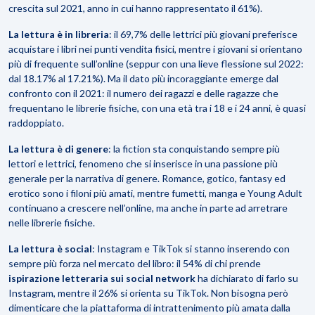
crescita sul 2021, anno in cui hanno rappresentato il 61%).
La lettura è in libreria
: il 69,7% delle lettrici più giovani preferisce
acquistare i libri nei punti vendita fisici, mentre i giovani si orientano
più di frequente sull’online (seppur con una lieve flessione sul 2022:
dal 18.17% al 17.21%). Ma il dato più incoraggiante emerge dal
confronto con il 2021: il numero dei ragazzi e delle ragazze che
frequentano le librerie fisiche, con una età tra i 18 e i 24 anni, è quasi
raddoppiato.
La lettura è di genere
: la fiction sta conquistando sempre più
lettori e lettrici, fenomeno che si inserisce in una passione più
generale per la narrativa di genere. Romance, gotico, fantasy ed
erotico sono i filoni più amati, mentre fumetti, manga e Young Adult
continuano a crescere nell’online, ma anche in parte ad arretrare
nelle librerie fisiche.
La lettura è social
:
Instagram e TikTok si stanno inserendo con
sempre più forza nel mercato del libro: il 54% di chi prende
ispirazione letteraria sui social network
ha dichiarato di farlo su
Instagram, mentre il 26% si orienta su TikTok. Non bisogna però
dimenticare che la piattaforma di intrattenimento più amata dalla