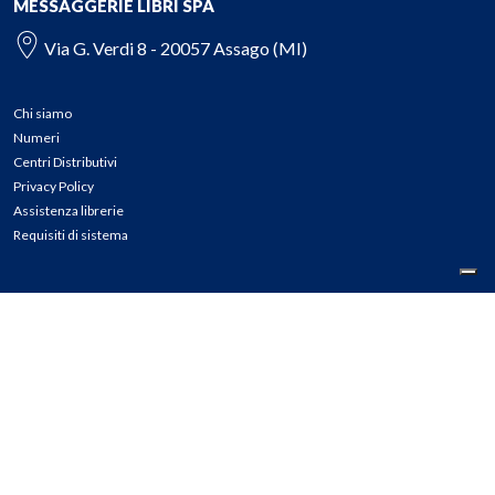
MESSAGGERIE LIBRI SPA
Via G. Verdi 8 - 20057 Assago (MI)
Chi siamo
Numeri
Centri Distributivi
Privacy Policy
Assistenza librerie
Requisiti di sistema
CONTATTI
Tel: 02.45774.1 r.a.
Fax: 02.84406036
E-mail: info@meli.it
Ass. Librerie: 800.804.900
Pec: messaggerielibrispa@legalmail.it
Segnalazioni Whistleblowing