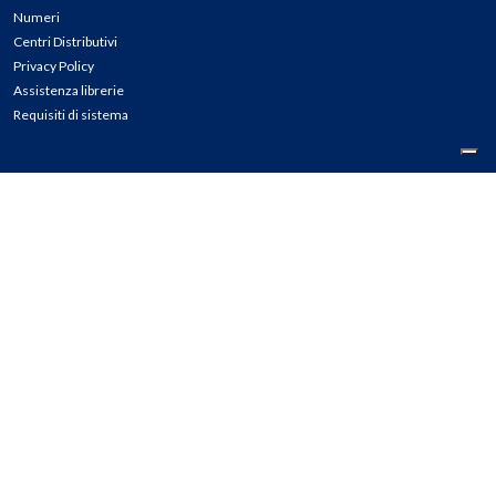
Numeri
Centri Distributivi
Privacy Policy
Assistenza librerie
Requisiti di sistema
CONTATTI
Tel: 02.45774.1 r.a.
Fax: 02.84406036
E-mail: info@meli.it
Ass. Librerie: 800.804.900
Pec: messaggerielibrispa@legalmail.it
Segnalazioni Whistleblowing
Seguici su: