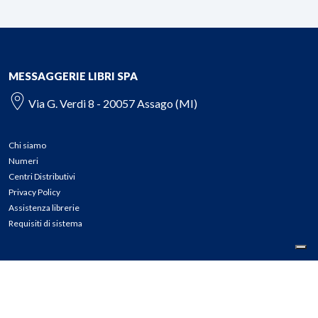
MESSAGGERIE LIBRI SPA
Via G. Verdi 8 - 20057 Assago (MI)
Chi siamo
Numeri
Centri Distributivi
Privacy Policy
Assistenza librerie
Requisiti di sistema
CONTATTI
Tel: 02.45774.1 r.a.
Fax: 02.84406036