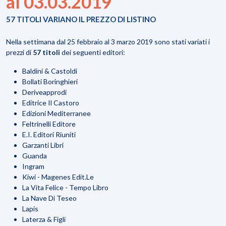
al 03.03.2019
57 TITOLI VARIANO IL PREZZO DI LISTINO
Nella settimana dal 25 febbraio al 3 marzo 2019 sono stati variati i
prezzi di
57 titoli
dei seguenti editori:
Baldini & Castoldi
Bollati Boringhieri
Deriveapprodi
Editrice Il Castoro
Edizioni Mediterranee
Feltrinelli Editore
E.I. Editori Riuniti
Garzanti Libri
Guanda
Ingram
Kiwi - Magenes Edit.Le
La Vita Felice - Tempo Libro
La Nave Di Teseo
Lapis
Laterza & Figli