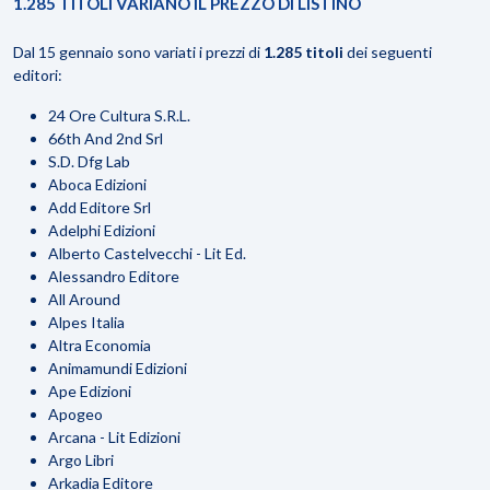
1.285 TITOLI VARIANO IL PREZZO DI LISTINO
Dal 15 gennaio sono variati i prezzi di
1.285 titoli
dei seguenti
editori:
24 Ore Cultura S.R.L.
66th And 2nd Srl
S.D. Dfg Lab
Aboca Edizioni
Add Editore Srl
Adelphi Edizioni
Alberto Castelvecchi - Lit Ed.
Alessandro Editore
All Around
Alpes Italia
Altra Economia
Animamundi Edizioni
Ape Edizioni
Apogeo
Arcana - Lit Edizioni
Argo Libri
Arkadia Editore